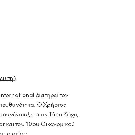
ίευση
)
nternational διατηρεί τον
 υπευθυνότητα. Ο Χρήστος
 συνέντευξη στον Τάσο Ζάχο,
or και του 10ου Οικονομικού
 εταιρείας.