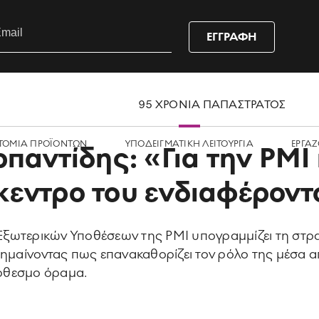
ΕΓΓΡΑΦΗ
95 ΧΡΟΝΙΑ ΠΑΠΑΣΤΡΑΤΟΣ
ΤΟΜΙΑ ΠΡΟΪΟΝΤΩΝ
ΥΠΟΔΕΙΓΜΑΤΙΚΗ ΛΕΙΤΟΥΡΓΙΑ
ΕΡΓΑZ
παντίδης: «Για την PMI
ίκεντρο του ενδιαφέρον
ξωτερικών Υποθέσεων της PMI υπογραμμίζει τη στρ
σημαίνοντας πως επανακαθορίζει τον ρόλο της μέσα α
όθεσμο όραμα.