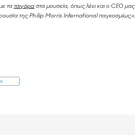
με τα
τσιγάρα
στα μουσεία, όπως λέει και ο CEO μας
ρουσία της Philip Morris International παγκοσμίως»
IN