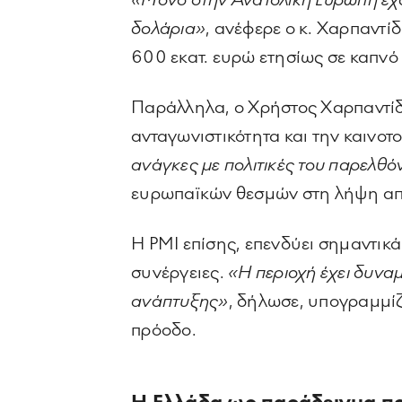
«Μόνο στην Ανατολική Ευρώπη έχου
δολάρια»
, ανέφερε ο κ. Χαρπαντί
600 εκατ. ευρώ ετησίως σε καπνό
Παράλληλα, ο Χρήστος Χαρπαντίδη
ανταγωνιστικότητα και την καινοτ
ανάγκες με πολιτικές του παρελθό
ευρωπαϊκών θεσμών στη λήψη α
Η PMI επίσης, επενδύει σημαντικά
συνέργειες.
«Η περιοχή έχει δυναμ
ανάπτυξης»
, δήλωσε, υπογραμμίζ
πρόοδο.