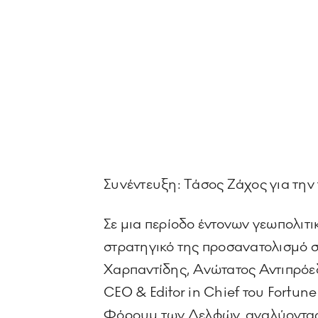
Συνέντευξη: Tάσος Ζάχος για την
Σε μια περίοδο έντονων γεωπολιτικ
στρατηγικό της προσανατολισμό στ
Χαρπαντίδης, Ανώτατος Αντιπρόε
CEO & Editor in Chief του Fortun
Φόρουμ των Δελφών, αναλύοντας τι