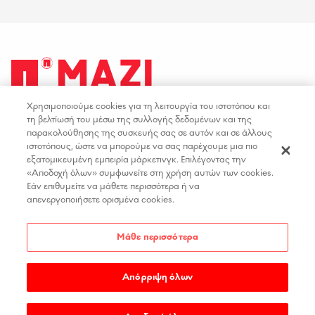
Χρησιμοποιούμε cookies για τη λειτουργία του ιστοτόπου και
facebook
youtube
instagram
linkedin
τη βελτίωσή του μέσω της συλλογής δεδομένων και της
παρακολούθησης της συσκευής σας σε αυτόν και σε άλλους
ιστοτόπους, ώστε να μπορούμε να σας παρέχουμε μια πιο
ΟΡΟΙ ΧΡΗΣΗΣ
ΕΠΙΚΟΙΝΩΝΙΑ
εξατομικευμένη εμπειρία μάρκετινγκ. Επιλέγοντας την
«Αποδοχή όλων» συμφωνείτε στη χρήση αυτών των cookies.
ΠΟΛΙΤΙΚΗ ΑΠΟΡΡΗΤΟΥ
ΘΕΣΕΙΣ ΕΡΓΑΣΙΑΣ
Εάν επιθυμείτε να μάθετε περισσότερα ή να
ΔΗΛΩΣΗ ΠΡΟΣΒΑΣΙΜΟΤΗΤΑΣ
απενεργοποιήσετε ορισμένα cookies.
ΡΥΘΜΙΣΕΙΣ COOKIES
Μάθε περισσότερα
Απόρριψη όλων
COPYRIGHT 2026
PAPASTRATOS
.
MADE BY
WEDIA