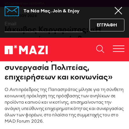
ΥΠΟΔΕΙΓΜΑΤΙΚΗ ΛΕΙΤΟΥΡΓΙΑ
Tα Νέα Μας. Join & Enjoy
11 ΜΑΡΤΙΟΥ 2026
ΕΓΓΡΑΦΗ
Ιάκωβος Καργαρώτος: «Η
αποτροπή της πρόσβασης των
ανηλίκων σε προϊόντα καπνού
Home
ΕΠΙΚΟΙΝΩΝΙΆ
Togg
και νικοτίνης απαιτεί
https://www.facebook.co
https://www.youtu
https://www.i
https:/
men
sub_confirmation=1
igshid=129dzp
συνεργασία Πολιτείας,
επιχειρήσεων και κοινωνίας»
95 ΧΡΟΝΙΑ ΠΑΠΑΣΤΡΑΤΟΣ
Ο Αντιπρόεδρος της Παπαστράτος μίλησε για τη σύνθετη
PMI SCIENCE
κοινωνική πρόκληση της πρόσβασης των ανηλίκων σε
προϊόντα καπνού και νικοτίνης, επισημαίνοντας την
MEDIA CENTER
ανάγκη υπεύθυνης επιχειρηματικότητας και συνεργασίας
όλων των φορέων, στο πλαίσιο της συμμετοχής του στο
MAD Forum 2026.
ΚΑΙΝΟΤΟΜΙΑ ΠΡΟΪΟΝΤΩΝ