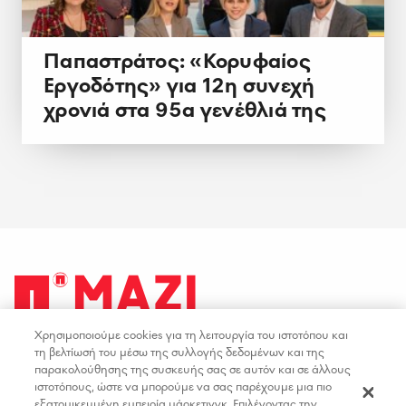
Παπαστράτος: «Κορυφαίος
Εργοδότης» για 12η συνεχή
χρονιά στα 95α γενέθλιά της
Χρησιμοποιούμε cookies για τη λειτουργία του ιστοτόπου και
facebook
youtube
instagram
linkedin
τη βελτίωσή του μέσω της συλλογής δεδομένων και της
παρακολούθησης της συσκευής σας σε αυτόν και σε άλλους
ιστοτόπους, ώστε να μπορούμε να σας παρέχουμε μια πιο
ΟΡΟΙ ΧΡΗΣΗΣ
ΕΠΙΚΟΙΝΩΝΙΑ
εξατομικευμένη εμπειρία μάρκετινγκ. Επιλέγοντας την