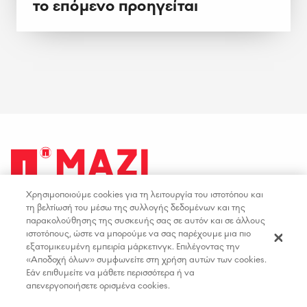
το επόμενο προηγείται
Χρησιμοποιούμε cookies για τη λειτουργία του ιστοτόπου και
facebook
youtube
instagram
linkedin
τη βελτίωσή του μέσω της συλλογής δεδομένων και της
παρακολούθησης της συσκευής σας σε αυτόν και σε άλλους
ιστοτόπους, ώστε να μπορούμε να σας παρέχουμε μια πιο
ΟΡΟΙ ΧΡΗΣΗΣ
ΕΠΙΚΟΙΝΩΝΙΑ
εξατομικευμένη εμπειρία μάρκετινγκ. Επιλέγοντας την
«Αποδοχή όλων» συμφωνείτε στη χρήση αυτών των cookies.
ΠΟΛΙΤΙΚΗ ΑΠΟΡΡΗΤΟΥ
ΘΕΣΕΙΣ ΕΡΓΑΣΙΑΣ
Εάν επιθυμείτε να μάθετε περισσότερα ή να
ΔΗΛΩΣΗ ΠΡΟΣΒΑΣΙΜΟΤΗΤΑΣ
απενεργοποιήσετε ορισμένα cookies.
ΡΥΘΜΙΣΕΙΣ COOKIES