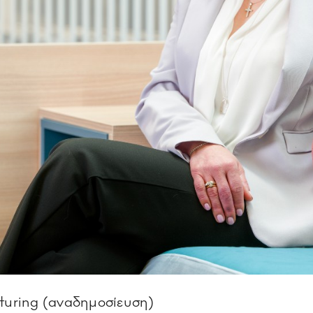
cturing (αναδημοσίευση)