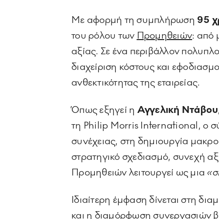
Με αφορμή τη συμπλήρωση
95 
του ρόλου των
Προμηθειών
: από
αξίας. Σε ένα περιβάλλον πολυπλ
διαχείριση κόστους και εφοδιασμο
ανθεκτικότητας της εταιρείας.
Όπως εξηγεί η
Αγγελική Ντάβου
τη Philip Morris International, 
συνέχειας, στη δημιουργία μακρ
στρατηγικό σχεδιασμό, συνεχή αξι
Προμηθειών λειτουργεί ως μια
«σ
Ιδιαίτερη έμφαση δίνεται στη δ
και η διαμόρφωση συνεργασιών βα