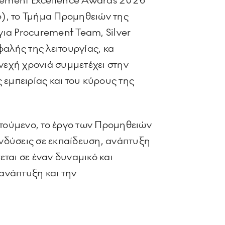
curement Excellence Awards 2026
te), το Τμήμα Προμηθειών της
για Procurement Team, Silver
φαλής της λειτουργίας, κα
υνεχή χρονιά συμμετέχει στην
 εμπειρίας και του κύρους της
ητούμενο, το έργο των Προμηθειών
νδύσεις σε εκπαίδευση, ανάπτυξη
ται σε έναν δυναμικό και
 ανάπτυξη και την