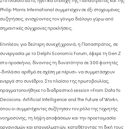
Στο πλαίσιο αυτό, ηγετικά στελέχη της Παπαστράτος και της
Philip Morris International συμμετείχαν σε έξι στοχευμένες
συζητήσεις, ενισχύοντας τον γόνιμο διάλογο γύρω από
σημαντικές σύγχρονες προκλήσεις.
Επιπλέον, για δεύτερη συνεχή χρονιά, η Παπαστράτος, σε
συνεργασία με το Delphi Economic Forum, έφερε τη Gen Z
στο προσκήνιο, δίνοντας τη δυνατότητα σε 300 φοιτητές
-διπλάσιο αριθμό σε σχέση με πέρυσι- να συμμετάσχουν
ενεργά στο συνέδριο. Στο πλαίσιο της πρωτοβουλίας,
πραγματοποιήθηκε το διαδραστικό session «From Data to
Decisions: Artificial Intelligence and the Future of Work»,
όπου οι συμμετέχοντες συζήτησαν τον ρόλο της τεχνητής
νοημοσύνης, τη λήψη αποφάσεων και την προετοιμασία
οργανισμών και επαγγελματιών, καταθέτοντας τη δική τους