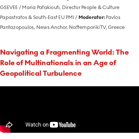
GSEVEE / Maria Patakiouti, Director People & Culture
Papastratos & South-East EU PMI /
Moderator:
Pavlos
Pantazopoulos, News Anchor, NaftemporikiTV, Greece
Navigating a Fragmenting World: The
Role of Multinationals in an Age of
Geopolitical Turbulence