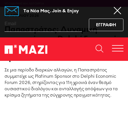
ΥΠΟΔΕΙΓΜΑΤΙΚΗ ΛΕΙΤΟΥΡΓΙΑ
Tα Νέα Μας. Join & Enjoy
20 ΑΠΡΙΛΙΟΥ 2026
ΕΓΓΡΑΦΗ
Παπαστράτος: Δυναμική
παρουσία στο Delphi Economic
Forum 2026 ως Platinum
Home
ΕΠΙΚΟΙΝΩΝΙΆ
Togg
Sponsor
https://www.facebook.co
https://www.youtu
https://www.i
https:/
men
sub_confirmation=1
igshid=129dzp
Σε μια περίοδο διαρκών αλλαγών, η Παπαστράτος
συμμετείχε ως Platinum Sponsor στο Delphi Economic
95 ΧΡΟΝΙΑ ΠΑΠΑΣΤΡΑΤΟΣ
Forum 2026, στηρίζοντας για 11η χρονιά έναν θεσμό
ουσιαστικού διαλόγου και ανταλλαγής απόψεων για τα
PMI SCIENCE
κρίσιμα ζητήματα της σύγχρονης πραγματικότητας.
MEDIA CENTER
ΚΑΙΝΟΤΟΜΙΑ ΠΡΟΪΟΝΤΩΝ