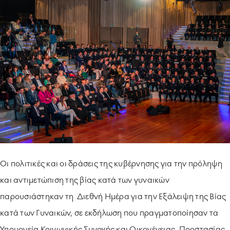
ΥΠΟΔΕΙΓΜΑΤΙΚΗ ΛΕΙΤΟΥΡΓΙΑ
ΕΡΓΑZOMΕΝΟΙ & ΣΥΝΕΡΓΑΤΕΣ
ΠΕΡΙΒΑΛΛΟΝ
ΚΟΙΝΩΝΙA
Οι πολιτικές και οι δράσεις της κυβέρνησης για την πρόληψη
και αντιμετώπιση της βίας κατά των γυναικών
παρουσιάστηκαν τη Διεθνή Ημέρα για την Εξάλειψη της Βίας
κατά των Γυναικών, σε εκδήλωση που πραγματοποίησαν τα
Υπουργεία Κοινωνικής Συνοχής και Οικογένειας, Προστασίας