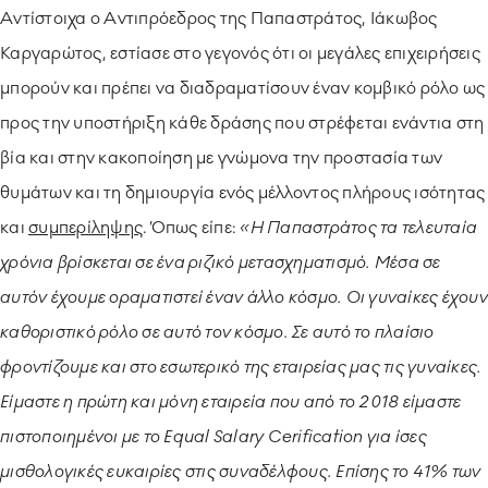
Αντίστοιχα ο Αντιπρόεδρος της Παπαστράτος, Ιάκωβος
Καργαρώτος, εστίασε στο γεγονός ότι οι μεγάλες επιχειρήσεις
μπορούν και πρέπει να διαδραματίσουν έναν κομβικό ρόλο ως
προς την υποστήριξη κάθε δράσης που στρέφεται ενάντια στη
βία και στην κακοποίηση με γνώμονα την προστασία των
θυμάτων και τη δημιουργία ενός μέλλοντος πλήρους ισότητας
και
συμπερίληψης
. Όπως είπε:
«Η Παπαστράτος τα τελευταία
χρόνια βρίσκεται σε ένα ριζικό μετασχηματισμό. Μέσα σε
αυτόν έχουμε οραματιστεί έναν άλλο κόσμο. Οι γυναίκες έχουν
καθοριστικό ρόλο σε αυτό τον κόσμο. Σε αυτό το πλαίσιο
φροντίζουμε και στο εσωτερικό της εταιρείας μας τις γυναίκες.
Είμαστε η πρώτη και μόνη εταιρεία που από το 2018 είμαστε
πιστοποιημένοι με το Equal Salary Cerification για ίσες
μισθολογικές ευκαιρίες στις συναδέλφους. Επίσης το 41% των