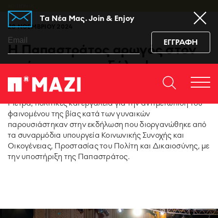
ΚΟΙΝΩΝΙA
Tα Νέα Μας. Join & Enjoy
28 ΝΟΕΜΒΡΙΟΥ 2024
ΕΓΓΡΑΦΗ
Η Παπαστράτος αρωγός στον
αγώνα για την εξάλειψη της
βίας κατά των γυναικών
Home
ΕΠΙΚΟΙΝΩΝΙΆ
Togg
https://www.facebook.co
https://www.youtu
https://www.i
https:/
Μέτρα, πολιτικές και εργαλεία για την αντιμετώπιση του
men
sub_confirmation=1
igshid=129dzp
φαινομένου της βίας κατά των γυναικών
παρουσιάστηκαν στην εκδήλωση που διοργανώθηκε από
95 ΧΡΟΝΙΑ ΠΑΠΑΣΤΡΑΤΟΣ
τα συναρμόδια υπουργεία Κοινωνικής Συνοχής και
Οικογένειας, Προστασίας του Πολίτη και Δικαιοσύνης, με
την υποστήριξη της Παπαστράτος.
PMI SCIENCE
MEDIA CENTER
ΚΑΙΝΟΤΟΜΙΑ ΠΡΟΪΟΝΤΩΝ