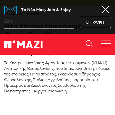
ΚΟΙΝΩΝΙA
Tα Νέα Μας. Join & Enjoy
22 ΙΑΝΟΥΑΡΙΟΥ 2025
ΕΓΓΡΑΦΗ
Nέο Κέντρο Ημερήσιας
Φροντίδας Ηλικιωμένων στην
Αν. Θεσσαλονίκη με δωρεά της
Home
ΕΠΙΚΟΙΝΩΝΙΆ
Togg
Παπαστράτος
https://www.facebook.co
https://www.youtu
https://www.i
https:/
men
sub_confirmation=1
igshid=129dzp
Το Κέντρο Ημερήσιας Φροντίδας Ηλικιωμένων (ΚΗΦΗ)
Ανατολικής Θεσσαλονίκης, που δημιουργήθηκε με δωρεά
95 ΧΡΟΝΙΑ ΠΑΠΑΣΤΡΑΤΟΣ
της εταιρείας Παπαστράτος, εγκαινίασε ο δήμαρχος
Θεσσαλονίκης, Στέλιος Αγγελούδης, παρουσία του
PMI SCIENCE
Προέδρου και Διευθύνοντος Συμβούλου της
Παπαστράτος, Γιώργου Μαργώνη.
MEDIA CENTER
ΚΑΙΝΟΤΟΜΙΑ ΠΡΟΪΟΝΤΩΝ