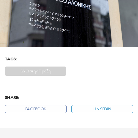
TAGS:
ΕΔΩ στην Πράξη
SHARE:
FACEBOOK
LINKEDIN