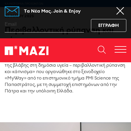
ΚΑΙΝΟΤΟΜΙΑ ΠΡΟΪΟΝΤΩΝ
Tα Νέα Μας. Join & Enjoy
26 ΜΑΙΟΥ 2025
ΕΓΓΡΑΦΗ
Περιβαλλοντική ρύπανση και
κάπνισμα
Home
ΕΠΙΚΟΙΝΩΝΙΆ
Η σημασία της μείωσης της βλάβης στη ζωή μας
Togg
https://www.facebook.co
https://www.youtu
https://www.i
https:/
συζητήθηκε σε επιστημονική εκδήλωση με τίτλο «Μείωση
men
sub_confirmation=1
igshid=129dzp
της βλάβης στη δημόσια υγεία – περιβαλλοντική ρύπανση
και κάπνισμα» που οργανώθηκε στο ξενοδοχείο
«MyWay» από το επιστημονικό τμήμα PMI Science της
95 ΧΡΟΝΙΑ ΠΑΠΑΣΤΡΑΤΟΣ
Παπαστράτος, με τη συμμετοχή επιστημόνων από την
Πάτρα και την υπόλοιπη Ελλάδα.
PMI SCIENCE
MEDIA CENTER
ΚΑΙΝΟΤΟΜΙΑ ΠΡΟΪΟΝΤΩΝ