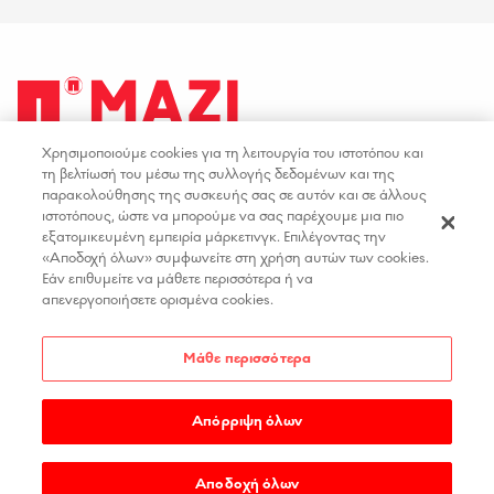
Χρησιμοποιούμε cookies για τη λειτουργία του ιστοτόπου και
facebook
youtube
instagram
linkedin
τη βελτίωσή του μέσω της συλλογής δεδομένων και της
παρακολούθησης της συσκευής σας σε αυτόν και σε άλλους
ιστοτόπους, ώστε να μπορούμε να σας παρέχουμε μια πιο
ΟΡΟΙ ΧΡΗΣΗΣ
ΕΠΙΚΟΙΝΩΝΙΑ
εξατομικευμένη εμπειρία μάρκετινγκ. Επιλέγοντας την
«Αποδοχή όλων» συμφωνείτε στη χρήση αυτών των cookies.
ΠΟΛΙΤΙΚΗ ΑΠΟΡΡΗΤΟΥ
ΘΕΣΕΙΣ ΕΡΓΑΣΙΑΣ
Εάν επιθυμείτε να μάθετε περισσότερα ή να
ΔΗΛΩΣΗ ΠΡΟΣΒΑΣΙΜΟΤΗΤΑΣ
απενεργοποιήσετε ορισμένα cookies.
ΡΥΘΜΙΣΕΙΣ COOKIES
Μάθε περισσότερα
Απόρριψη όλων
COPYRIGHT 2026
PAPASTRATOS
.
MADE BY
WEDIA
Αποδοχή όλων